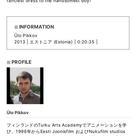
fanciest dress to the handsomest boy!
INFORMATION
Ülo Pikkov
2013 |
エストニア (Estonia) | 0:20:35 |
PROFILE
Ülo Pikkov
フィンランドのTurku Arts Academyでアニメーションを学
び、1996年からEesti Joonisfilm およびNukufilm studios