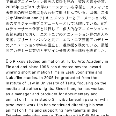
で短編アニメーション映画の監督を務め、複数の賞を受賞。
2005年にはTartu大学のロースクールを卒業し、メディアと
著作者の権利に焦点を合わせて取り組んでいる。以来、スタ
ジオSilmviburlaneでドキュメンタリーとアニメーション映
画のマネジャー兼プロデューサーとして活躍している。nプ
ロデューサーの仕事と並行して、個人的なアニメーションの
監督も続けており、エストニアのアニメーション界の新人を
支援。プリート・パルンと共に、エストニア芸術アカデミー
のアニメーション学科を設立し、准教授を務めている。最近
同アカデミーに芸術とデザイン分野の博士課程を設置した。
Ülo Pikkov studied animation at Turku Arts Academy in
Finland and since 1996 has directed several award-
winning short animation films in Eesti Joonisfilm and
Nukufilm studios. In 2005 he graduated from the
Institute of Law in University of Tartu, focusing on the
media and author’s rights. Since then, he has worked
as a manager and producer for documentary and
animation films in studio Silmviburlane.nIn parallel with
producer’s work Ülo has continued directing his own
animation films and supporting new talents in the
Estonian animation scene. Together with Priit Pärn he is