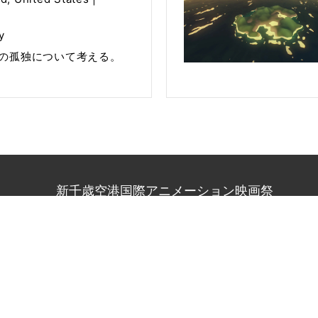
y
の孤独について考える。
新千歳空港国際アニメーション映画祭
1
北海道札幌市中央区北1条西2丁目1番地
札幌時計台ビル9階 
80
（受付時間：平日10:00〜18:00、土日祝休み）
-anifes.jp
w Chitose Airport International Animation Festival
All Rights R