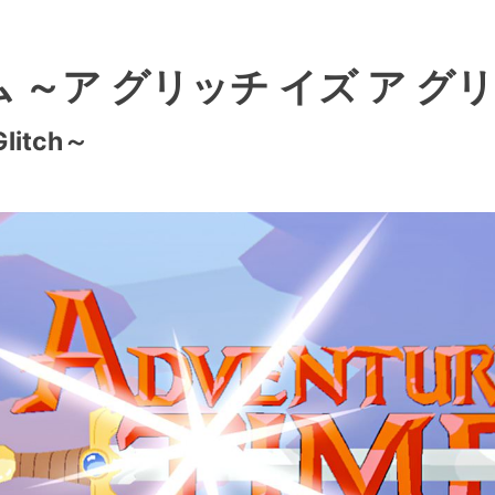
～ア グリッチ イズ ア グ
Glitch～