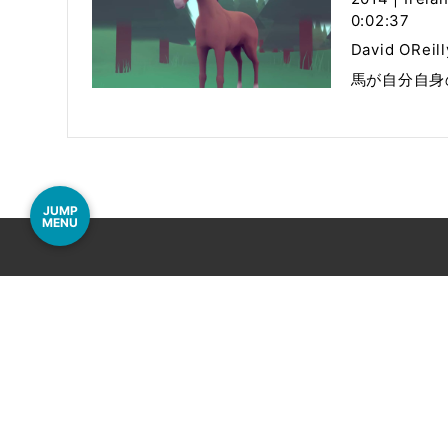
0:02:37
David OReill
馬が自分自身
JUMP
MENU
事務局
〒060-000
電話
011-206-12
Mail
info@airport
© Ne