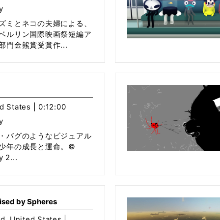
y
ズミとネコの夫婦による、
ベルリン国際映画祭短編ア
門金熊賞受賞作...
d States | 0:12:00
y
・バグのようなビジュアル
少年の成長と運命。©
 2...
ised by Spheres
nd, United States |