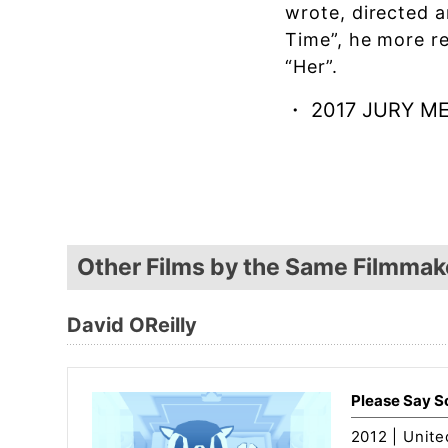
wrote, directed 
Time”, he more r
“Her”.
・ 2017 JURY M
Other Films by the Same Filmmak
David OReilly
Please Say 
2012 | Unite