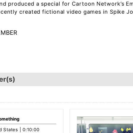
and produced a special for Cartoon Network’s
ecently created fictional video games in Spike 
EMBER
er(s)
Something
d States | 0:10:00