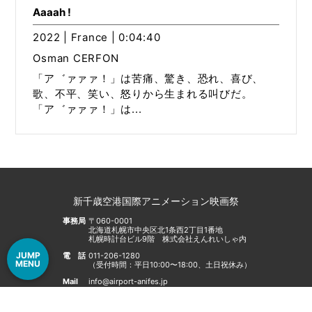
Aaaah !
2022 | France | 0:04:40
Osman CERFON
「ア゛ァァァ！」は苦痛、驚き、恐れ、喜び、
歌、不平、笑い、怒りから生まれる叫びだ。
「ア゛ァァァ！」は...
新千歳空港国際アニメーション映画祭
事務局
〒060-0001
北海道札幌市中央区北1条西2丁目1番地
札幌時計台ビル9階 株式会社えんれいしゃ内
JUMP
電話
011-206-1280
MENU
（受付時間：平日10:00〜18:00、土日祝休み）
Mail
info@airport-anifes.jp
© New Chitose Airport International Animation Festival
All Rights Reserved.