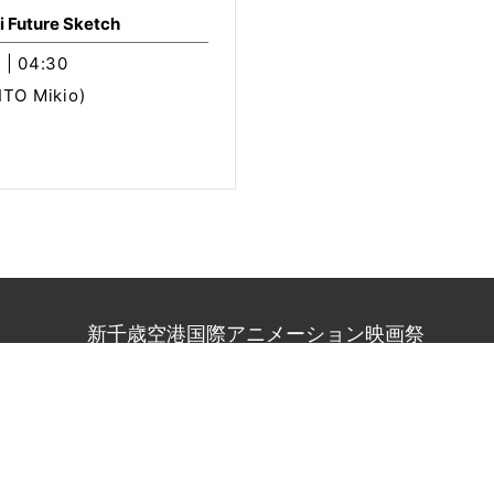
 Future Sketch
 | 04:30
O Mikio)
新千歳空港国際アニメーション映画祭
1
北海道札幌市中央区北1条西2丁目1番地
札幌時計台ビル9階 
80
（受付時間：平日10:00〜18:00、土日祝休み）
-anifes.jp
w Chitose Airport International Animation Festival
All Rights R