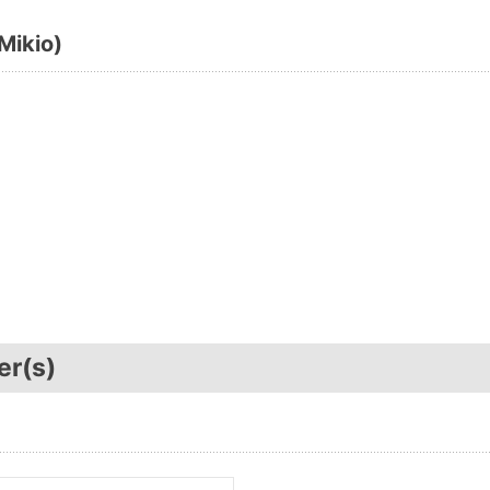
ikio)
er(s)