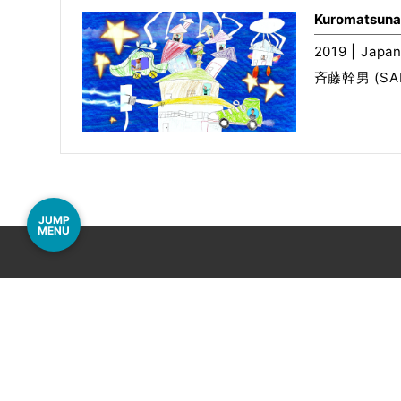
Kuromatsunai
2019 | Japan
斉藤幹男 (SAIT
JUMP
MENU
事務局
〒060-000
電話
011-206-12
Mail
info@airport
© Ne