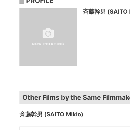
PROFILE
斉藤幹男 (SAITO M
Other Films by the Same Filmmak
斉藤幹男 (SAITO Mikio)