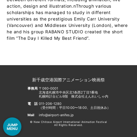
action, design and illustration.nThrough various
scholarships has managed to study in different
universities as the prestigious Emily Carr University
(Vancouver) and Middlesex University (London), where
he and his group RABANO STUDIO created the short
film “The Day I Killed My Best Friend”.
新千歳空港国際アニメーション映画祭
事務局
〒060-0001
北海道札幌市中央区北1条西2丁目1番地
札幌時計台ビル9階 株式会社えんれいしゃ内
電話
011-206-1280
（受付時間：平日10:00〜18:00、土日祝休み）
Mail
info@airport-anifes.jp
© New Chitose Airport International Animation Festival
JUMP
All Rights Reserved.
MENU