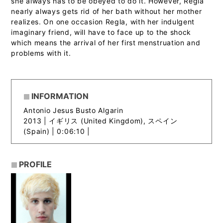
she always has to be obeyed to do it. However, Regla
nearly always gets rid of her bath without her mother
realizes. On one occasion Regla, with her indulgent
imaginary friend, will have to face up to the shock
which means the arrival of her first menstruation and
problems with it.
INFORMATION
Antonio Jesus Busto Algarin
2013 |
イギリス (United Kingdom), スペイン
(Spain) | 0:06:10 |
PROFILE