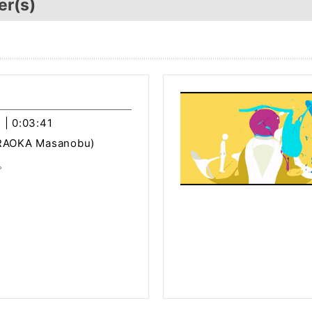
er(s)
 | 0:03:41
AOKA Masanobu)
。