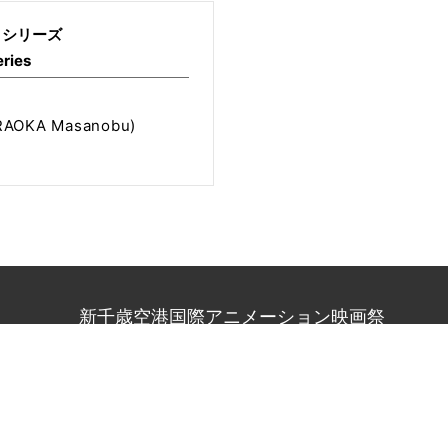
d” シリーズ
eries
n
AOKA Masanobu)
新千歳空港国際アニメーション映画祭
1
北海道札幌市中央区北1条西2丁目1番地
札幌時計台ビル9階 
80
（受付時間：平日10:00〜18:00、土日祝休み）
-anifes.jp