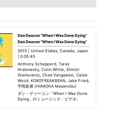
Dan Deacon “When I Was Done Dying”
Dan Deacon "When I Was Done Dying"
2015 | United States, Canada, Japan
| 0:05:45
Anthony Schepperd, Taras
Hrabowsky, Colin White, Dimitri
Stankowicz, Chad Vangaalen, Caleb
Wood, KOKOFREAKBEAN, Jake Fried,
平岡政展 (HIRAOKA Masanobu)
ダン・ディーコン「When I Was Done
Dying」のミュージック・ビデオ。