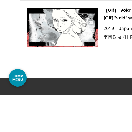
［Gif］”voi
[Gif] "void" s
2019 | Japa
平岡政展 (HIR
JUMP
MENU
事務局
〒060-000
電話
011-206-12
Mail
info@airport