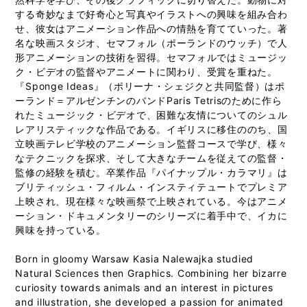
する奇妙なまで好奇心と写真やイラストへの興味を組み合わ
せ、彼女はアニメーション作品への情熱を育てていった。著
名な映画スタジオ、セマフォル（ポーランドのウッチ）で人
形アニメーションの技術を習得。セマフォルではミュージッ
ク・ビデオの監督やアニメートに関わり、受賞を重ねた。
『Sponge Ideas』（ポリーナ・シェジクと共同監督）はポ
ーランド＝アルゼンチンのバンドParis Tetrisのために作ら
れたミュージック・ビデオで、困難な友情についてのシュル
レアリスティックな作品である。イギリスに移住ののち、国
立映画テレビ学校のアニメーション監督コースで学び、様々
なテクニックを探求、そして大きなチームを従えての監督・
監修の経験を積む。卒業作品『パイナップル・カラマリ』は
ブリティッシュ・フィルム・インスティテュートでプレミア
上映され、現在様々な映画祭で上映されている。今はアニメ
ーション・ドキュメンタリーのシリーズに着手中で、イカに
興味を持っている。
Born in gloomy Warsaw Kasia Nalewajka studied
Natural Sciences then Graphics. Combining her bizarre
curiosity towards animals and an interest in pictures
and illustration, she developed a passion for animated