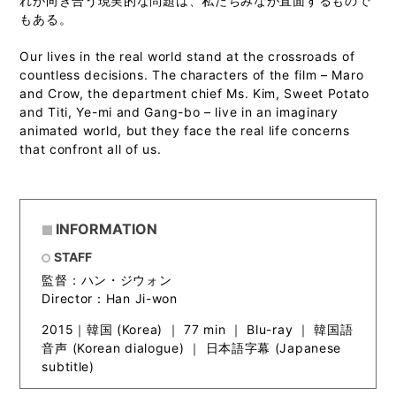
れが向き合う現実的な問題は、私たちみなが直面するもので
もある。
Our lives in the real world stand at the crossroads of
countless decisions. The characters of the film – Maro
and Crow, the department chief Ms. Kim, Sweet Potato
and Titi, Ye-mi and Gang-bo – live in an imaginary
animated world, but they face the real life concerns
that confront all of us.
INFORMATION
STAFF
監督：ハン・ジウォン
Director：Han Ji-won
2015｜韓国 (Korea) ｜ 77 min ｜ Blu-ray ｜ 韓国語
音声 (Korean dialogue) ｜ 日本語字幕 (Japanese
subtitle)