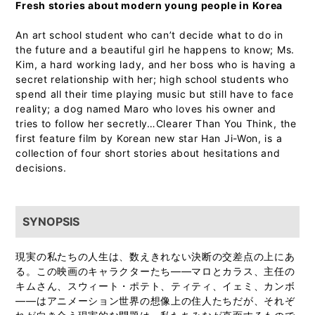
Fresh stories about modern young people in Korea
An art school student who can’t decide what to do in
the future and a beautiful girl he happens to know; Ms.
Kim, a hard working lady, and her boss who is having a
secret relationship with her; high school students who
spend all their time playing music but still have to face
reality; a dog named Maro who loves his owner and
tries to follow her secretly…Clearer Than You Think, the
first feature film by Korean new star Han Ji-Won, is a
collection of four short stories about hesitations and
decisions.
SYNOPSIS
現実の私たちの人生は、数えきれない決断の交差点の上にあ
る。この映画のキャラクターたち――マロとカラス、主任の
キムさん、スウィート・ポテト、ティティ、イェミ、カンボ
――はアニメーション世界の想像上の住人たちだが、それぞ