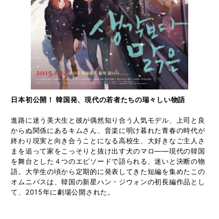
日本初公開！ 韓国発、現代の若者たちの瑞々しい物語
進路に迷う美大生と彼が偶然知り合う人気モデル、上司と良
からぬ関係にあるキムさん、音楽に明け暮れた青春の時代が
終わり現実と向き合うことになる高校生、大好きなご主人さ
まを追って家をこっそりと抜け出す犬のマロ――現代の韓国
を舞台とした４つのエピソードで語られる、迷いと決断の物
語。大学生の頃から定期的に発表してきた短編を集めたこの
オムニバスは、韓国の新星ハン・ジウォンの初長編作品とし
て、2015年に劇場公開された。