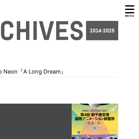
MENU
So Neon『A Long Dream』