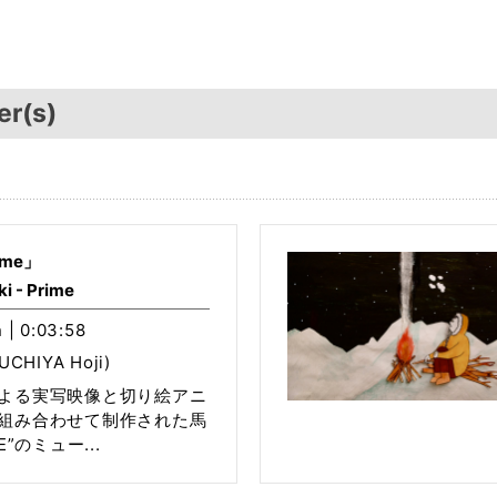
er(s)
me」
i - Prime
 | 0:03:58
CHIYA Hoji)
よる実写映像と切り絵アニ
組み合わせて制作された馬
E”のミュー...