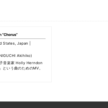
n “Chorus”
d States, Japan |
GUCHI Akihiko)
楽家 Holly Herndon
us」という曲のためのMV。