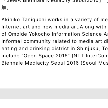
「SeMA Biennale Mediacity Seou
加。
Akihiko Taniguchi works in a variety of me
Internet art and new media art.Along wit
of Omoide Yokocho Information Science A
Informel community related to media art 
eating and drinking district in Shinjuku, T
include “Open Space 2016” (NTT InterCo
Biennale Mediacity Seoul 2016 (Seoul Mus