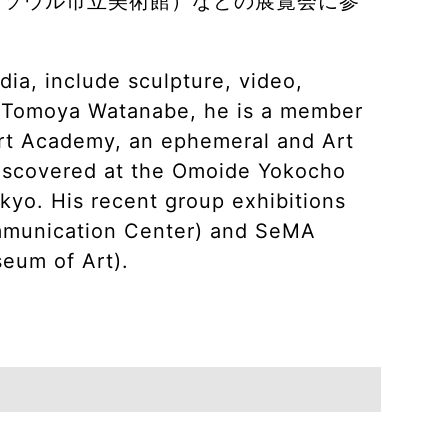
l2016」（ソウル市立美術館）などの展覧会に参
dia, include sculpture, video,
h Tomoya Watanabe, he is a member
rt Academy, an ephemeral and Art
discovered at the Omoide Yokocho
okyo. His recent group exhibitions
mmunication Center) and SeMA
eum of Art).