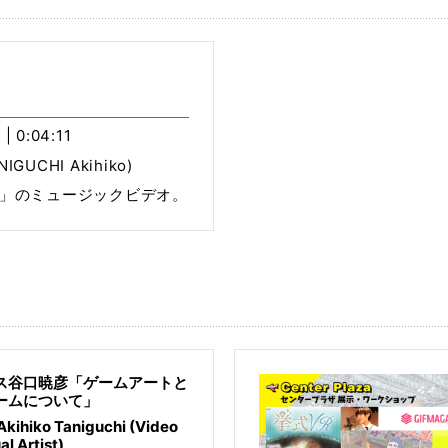
 | 0:04:11
GUCHI Akihiko)
um」のミュージックビデオ。
ス谷口暁彦「ゲームアートと
ームについて」
Akihiko Taniguchi (Video
al Artist)