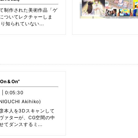
て制作された美術作品「ゲ
についてレクチャーしま
り知られていない...
On & On”
 | 0:05:30
GUCHI Akihiko)
彦本人を3Dスキャンして
ヴァターが、CG空間の中
てダンスするミ...