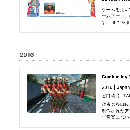
ゲームを用い
ームアート」
す。 まだあま
2016
Cumhur Jay ”
2016 | Japan
谷口暁彦 (TANI
作者の谷口暁
制作されたア
で音楽に合わせ