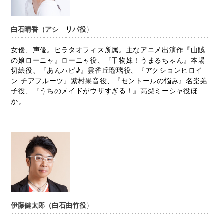
白石晴香（アシ
リ
パ役）
女優、声優。ヒラタオフィス所属。主なアニメ出演作『山賊
の娘ローニャ』ローニャ役、『干物妹！うまるちゃん』本場
切絵役、『あんハピ♪』雲雀丘瑠璃役、『アクションヒロイ
ン チアフルーツ』紫村果音役、『セントールの悩み』名楽羌
子役、『うちのメイドがウザすぎる！』高梨ミーシャ役ほ
か。
伊藤健太郎（白石由竹役）