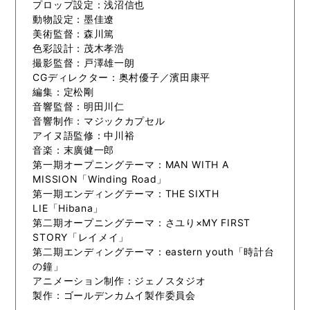
プロップ設定：浅沼信也
動物設定：墨佳遼
美術監督：森川篤
色彩設計：茂木孝浩
撮影監督：戸澤雄一朗
CGディレクター：奥村優子／濱田康平
編集：定松剛
音響監督：明田川仁
音響制作：マジックカプセル
アイヌ語監修：中川裕
音楽：末廣健一郎
第一期オープニングテーマ：MAN WITH A
MISSION「Winding Road」
第一期エンディングテーマ：THE SIXTH
LIE「Hibana」
第二期オープニングテーマ：さユり×MY FIRST
STORY「レイメイ」
第二期エンディングテーマ：eastern youth「時計台
の鐘」
アニメーション制作：ジェノスタジオ
製作：ゴールデンカムイ製作委員会