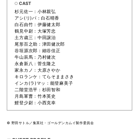
CAST
杉元佐一：小林親弘
アシ(リ)パ：白石晴香
白石由竹：伊藤健太郎
鶴見中尉：大塚芳忠
土方歳三：中田譲治
尾形百之助：津田健次郎
谷垣源次郎：細谷佳正
牛山辰馬：乃村健次
永倉新八：菅生隆之
家永カノ：大原さやか
キロランケ：てらそままさき
インカ(ラ)マッ：能登麻美子
二階堂浩平：杉田智和
月島軍曹：竹本英史
鯉登少尉：小西克幸
© 野田サトル／集英社・ゴールデンカムイ製作委員会