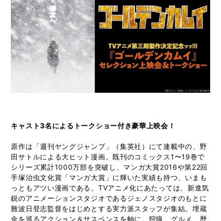
キャスト3名によるトークショー付き豪華上映会！
原作は「週刊ヤングジャンプ」（集英社）にて連載中の、野
田サトルによる大ヒット漫画。既刊のコミックス1〜19巻で
シリーズ累計1000万部を突破し、マンガ大賞2016や第22回
手塚治虫文化賞「マンガ大賞」に輝いた実績も持つ、いまも
っともアツい漫画である。TVアニメ化にあたっては、新進気
鋭のアニメーションスタジオであるジェノスタジオのもとに
難波日登志監督をはじめとする実力派スタッフが集結。埋蔵
金を巡るアクション＆サスペンスを軸に、狩猟、グルメ、歴