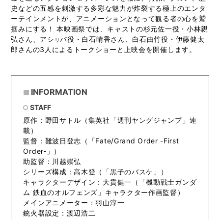
史などの五感を刺激する多彩な魅力が炸裂する極上のエンタ
ーテインメントが、アニメーションとなって観る者の心を鷲
掴みにする！ 本映画祭では、キャストの杉元佐一役・小林親
弘さん、アシ
パ役・白石晴香さん、白石由竹役・伊藤健太
リ
郎さんの3人によるトークショーと上映会を開催します。
INFORMATION
STAFF
原作：野田サトル（集英社「週刊ヤングジャンプ」連
載）
監督：難波日登志（「Fate/Grand Order -First
Order-」）
助監督：川越崇弘
シリーズ構成：高木登（「黒子のバスケ」）
キャラクターデザイン：大貫健一（「機動戦士ガンダ
ム 鉄血のオルフェンズ」キャラクター作画監督）
メインアニメーター：羽山淳一
銃火器設定：渡辺浩二