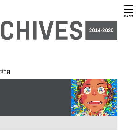
MENU
tting