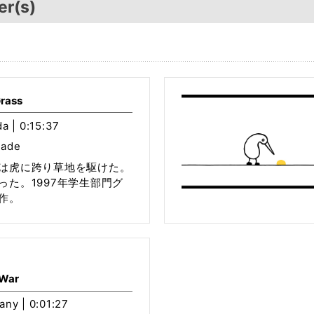
er(s)
Grass
a | 0:15:37
kade
は虎に跨り草地を駆けた。
った。1997年学生部門グ
作。
 War
any | 0:01:27