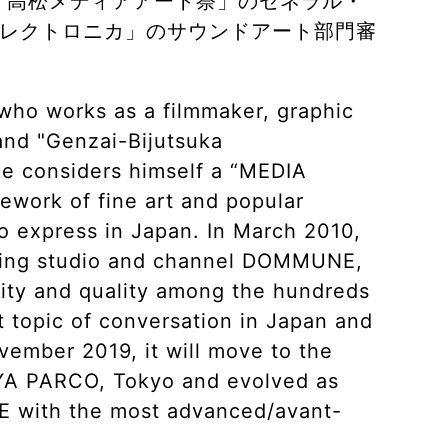
は「高松メディアアート祭」のゼネラル・
レクトロニカ」のサウンドアート部門審
 who works as a filmmaker, graphic
 and "Genzai-Bijutsuka
He considers himself a “MEDIA
ework of fine art and popular
o express in Japan. In March 2010,
aming studio and channel DOMMUNE,
ity and quality among the hundreds
 topic of conversation in Japan and
ovember 2019, it will move to the
UYA PARCO, Tokyo and evolved as
 with the most advanced/avant-