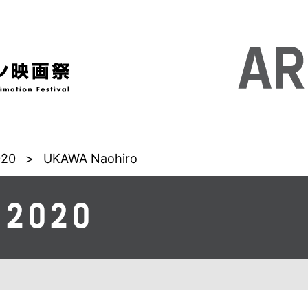
020
>
UKAWA Naohiro
 2020