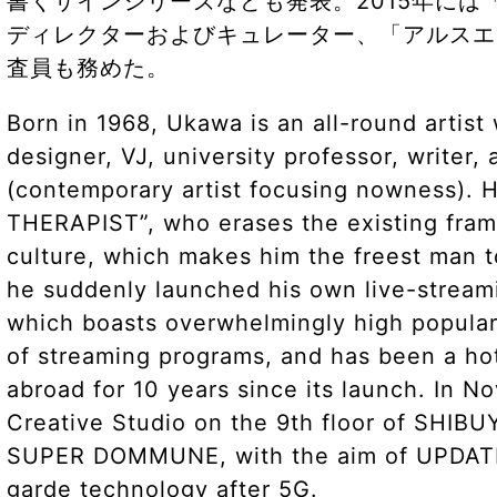
書くサインシリーズなども発表。2015年に
ディレクターおよびキュレーター、「アルスエ
査員も務めた。
Born in 1968, Ukawa is an all-round artist
designer, VJ, university professor, writer,
(contemporary artist focusing nowness). 
THERAPIST”, who erases the existing fram
culture, which makes him the freest man t
he suddenly launched his own live-stre
which boasts overwhelmingly high popular
of streaming programs, and has been a hot
abroad for 10 years since its launch. In N
Creative Studio on the 9th floor of SHIB
SUPER DOMMUNE, with the aim of UPDATE
garde technology after 5G.