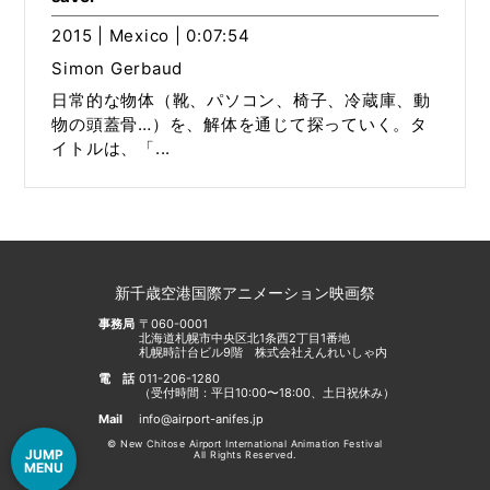
2015 | Mexico | 0:07:54
Simon Gerbaud
日常的な物体（靴、パソコン、椅子、冷蔵庫、動
物の頭蓋骨…）を、解体を通じて探っていく。タ
イトルは、「...
新千歳空港国際アニメーション映画祭
事務局
〒060-0001
北海道札幌市中央区北1条西2丁目1番地
札幌時計台ビル9階 株式会社えんれいしゃ内
電話
011-206-1280
（受付時間：平日10:00〜18:00、土日祝休み）
Mail
info@airport-anifes.jp
© New Chitose Airport International Animation Festival
JUMP
All Rights Reserved.
MENU