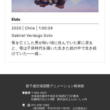
Elulu
2020 | Chile | 1:00:39
Gabriel Verdugo Soto
母を亡くした男が幼い頃に住んでいた家に戻る
と、母は子供時代を描いた生きた絵の中で生き続
けていた――超...
新千歳空港国際アニメーション映画祭
事務局
〒060-0001
北海道札幌市中央区北1条西2丁目1番地
札幌時計台ビル9階 株式会社えんれいしゃ内
電話
011-206-1280
（受付時間：平日10:00〜18:00、土日祝休み）