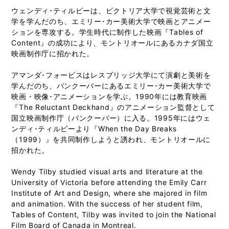
ウェンディ･ティルビーは、ビクトリア大学で視覚芸術と文
学を学んだのち、エミリー･カー美術大学で映画とアニメー
ションを専攻する。学生時代に制作した映画『Tables of
Content』の成功により、モントリオールにあるカナダ国立
映画制作庁に招かれた。
アマンダ･フォービスはレスブリッジ大学にて演劇と美術を
学んだのち、バンクーバーにあるエミリー･カー美術大学で
映画・映像･アニメーションを学ぶ。1990年には教育映画
『The Reluctant Deckhand』のアニメーション監督として
国立映画制作庁（バンクーバー）に入る。1995年にはウェ
ンディ･ティルビーより『When the Day Breaks
（1999）』を共同制作しようと誘われ、モントリオールに
招かれた。
Wendy Tilby studied visual arts and literature at the
University of Victoria before attending the Emily Carr
Institute of Art and Design, where she majored in film
and animation. With the success of her student film,
Tables of Content, Tilby was invited to join the National
Film Board of Canada in Montreal.