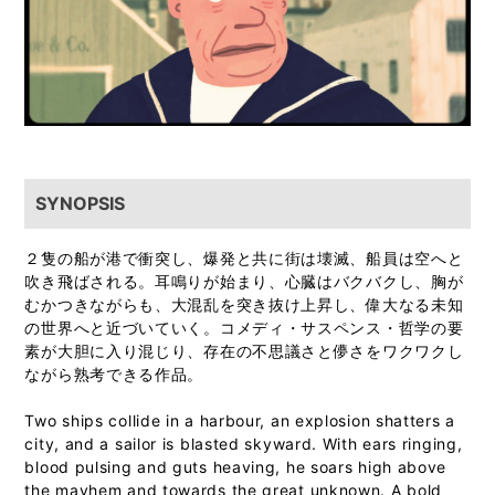
SYNOPSIS
２隻の船が港で衝突し、爆発と共に街は壊滅、船員は空へと
吹き飛ばされる。耳鳴りが始まり、心臓はバクバクし、胸が
むかつきながらも、大混乱を突き抜け上昇し、偉大なる未知
の世界へと近づいていく。コメディ・サスペンス・哲学の要
素が大胆に入り混じり、存在の不思議さと儚さをワクワクし
ながら熟考できる作品。
Two ships collide in a harbour, an explosion shatters a
city, and a sailor is blasted skyward. With ears ringing,
blood pulsing and guts heaving, he soars high above
the mayhem and towards the great unknown. A bold