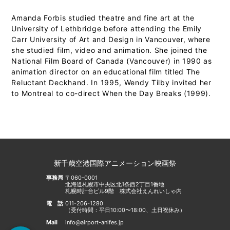
Amanda Forbis studied theatre and fine art at the
University of Lethbridge before attending the Emily
Carr University of Art and Design in Vancouver, where
she studied film, video and animation. She joined the
National Film Board of Canada (Vancouver) in 1990 as
animation director on an educational film titled The
Reluctant Deckhand. In 1995, Wendy Tilby invited her
to Montreal to co-direct When the Day Breaks (1999).
新千歳空港国際アニメーション映画祭
事務局
〒060-0001
北海道札幌市中央区北1条西2丁目1番地
札幌時計台ビル9階 株式会社えんれいしゃ内
電話
011-206-1280
（受付時間：平日10:00〜18:00、土日祝休み）
Mail
info@airport-anifes.jp