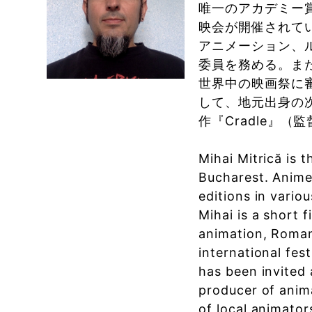
唯一のアカデミー
映会が開催されて
アニメーション、
委員を務める。ま
世界中の映画祭に
して、地元出身の次
作『Cradle』
Mihai Mitrică is 
Bucharest. Animes
editions in vario
Mihai is a short f
animation, Roman
international fe
has been invited 
producer of anim
of local animator