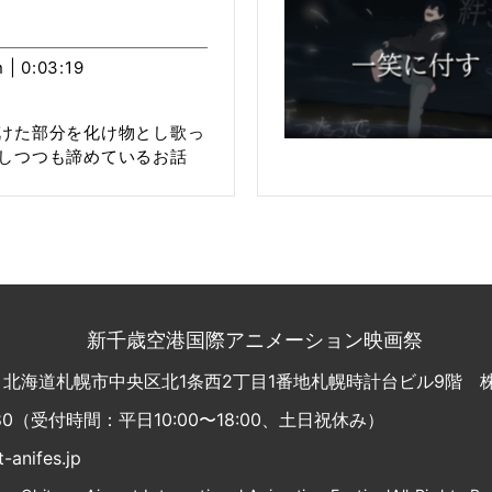
 | 0:03:19
けた部分を化け物とし歌っ
しつつも諦めているお話
新千歳空港国際アニメーション映画祭
1
北海道札幌市中央区北1条西2丁目1番地
札幌時計台ビル9階 
80
（受付時間：平日10:00〜18:00、土日祝休み）
-anifes.jp