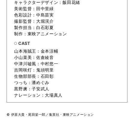
キャラクターデザイン：飯田花緒
美術監督：田中里緑
色彩設計：中島苗実
撮影監督：大堀滉介
製作担当：白石彩夏
制作：東映アニメーション
CAST
山本海賊王：金本涼輔
小山菜美：佐倉綾音
中津川嘘風：中村悠一
吉岡咲灯：鬼頭明里
生物部部長：石田彰
つっち：潘めぐみ
黒野虜：子安武人
ナレーション：大場真人
© 伊原大貴・尾田栄一郎／集英社・東映アニメーション