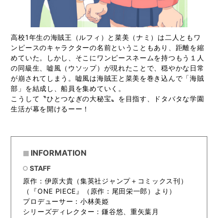
高校1年生の海賊王（ルフィ）と菜美（ナミ）は二人ともワ
ンピースのキャラクターの名前ということもあり、距離を縮
めていた。しかし、そこにワンピースネームを持つもう１人
の同級生、嘘風（ウソップ）が現れたことで、穏やかな日常
が崩されてしまう。嘘風は海賊王と菜美を巻き込んで「海賊
部」を結成し、船員を集めていく。
こうして〝ひとつなぎの大秘宝〟を目指す、ドタバタな学園
生活が幕を開けるーー！
INFORMATION
STAFF
原作：伊原大貴（集英社ジャンプ＋コミックス刊）
（『ONE PIECE』（原作：尾田栄一郎）より）
プロデューサー：小林美姫
シリーズディレクター：鎌谷悠、重矢葉月