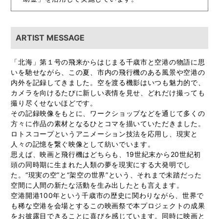
ARTIST MESSAGE
「北海」第１号の飛来からはじまる千歳市と空港の物語に思
いを馳せながら、この夏、市内の飛行機のある風景や空港の
内外を記録してきました。空を渡る機影はいつも魅力的で、
カメラを向けるたびに新しい表情を見せ、どれだけ撮っても
撮り尽くせないほどです。
その記録映像をもとに、ワークショップなどを通じて多くの
方々に作品の素材となるひとコマを描いていただきました。
ロトスコープというアニメーション技法を応用し、現実と
人々の記憶を繋ぐ映像として紡いでいます。
思えば、映画と飛行機はどちらも、19世紀末から20世紀初
頭の同時期に生まれた人類の夢を現実にする大発明でし
た。“現実の空”と“架空の世界”という、それまで未踏だった
空間に人間の新たな活動を生み出したとも言えます。
空港開港100年という千歳市の歴史に関わりながら、世界で
も稀な空港を会場とするこの映画祭で本プロジェクトの成果
をお披露目できることに喜びを感じています。同時に映画と