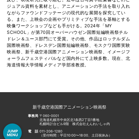
ジュアル資料を素材とし、アニメーションの手法を取り入れ
ながらファウンドフッテージの現代的な展開を探究してい
る。また、上映会の企画やプリミティブな手法を基軸とする
映像ワークショップなども手がける。2024年「MY
SCHOOL」が第70回オーバーハウゼン国際短編映画祭チル
ドレン＆ユース部門にて受賞。その他、作品はロッテルダム
国際映画祭、ドレスデン国際短編映画祭、モスクワ国際実験
映画祭、新千歳空港国際アニメーション映画祭、イメージフ
ォーラムフェスティバルなど国内外にて上映多数。現在、北
海道情報大学情報メディア学部准教授。
新千歳空港国際アニメーション映画祭
事務局
〒060-0001
北海道札幌市中央区北1条西2丁目1番地
札幌時計台ビル9階 株式会社えんれいしゃ内
JUMP
電話
011-206-1280
MENU
（受付時間：平日10:00〜18:00、土日祝休み）