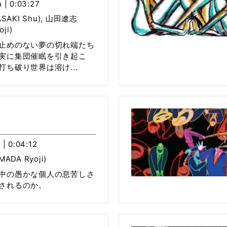
 | 0:03:27
SAKI Shu), 山田遼志
ji)
止めのない夢の切れ端たち
実に集団催眠を引き起こ
打ち破り世界は溶け...
 | 0:04:12
ADA Ryoji)
中の愚かな個人の息苦しさ
されるのか。