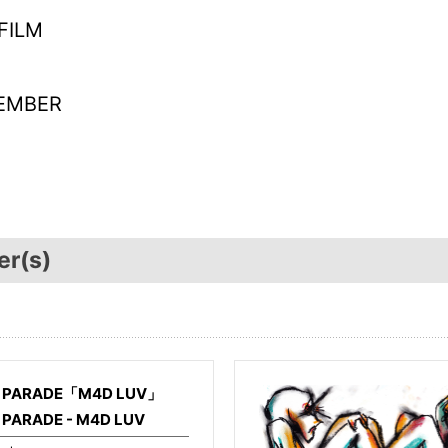
FILM
EMBER
er(s)
M PARADE「M4D LUV」
 PARADE - M4D LUV