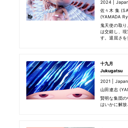
2024 | Japan
佐々木 集 (SA
(YAMADA Ryo
鬼天使の取り
は交錯し、現
す。退屈さを
十九月
Jukugatsu
2021 | Japan
山田遼志 (YAM
賢明な集団の
はいかに解放