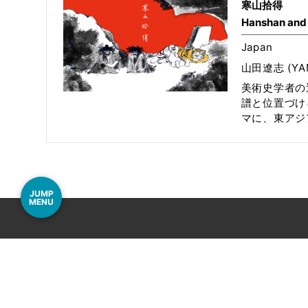
寒山拾得
Hanshan and
Japan
山田遼志 (YAM
美術史学者の
譜と位置づけ
マに、東アジア
JUMP
MENU
事務局
〒060-000
電話
011-206-12
Mail
info@airport