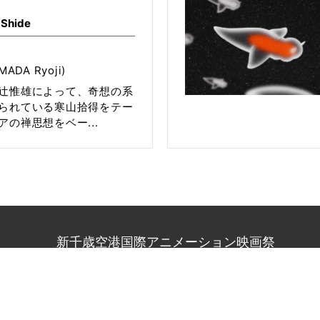
 Shide
ADA Ryoji)
辻惟雄によって、奇想の系
られている寒山拾得をテー
の禅思想をベー...
新千歳空港国際アニメーション映画祭
1
北海道札幌市中央区北1条西2丁目1番地
札幌時計台ビル9階 
80
（受付時間：平日10:00〜18:00、土日祝休み）
-anifes.jp