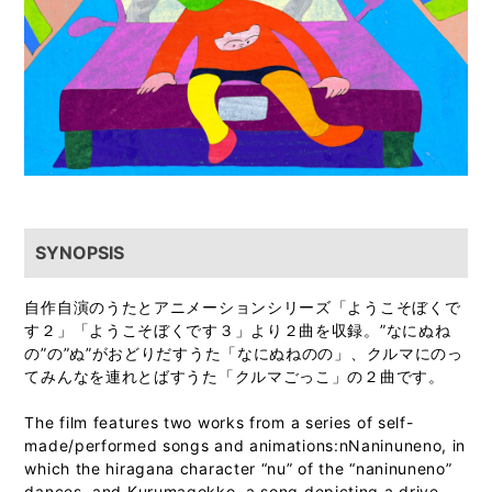
SYNOPSIS
自作自演のうたとアニメーションシリーズ「ようこそぼくで
す２」「ようこそぼくです３」より２曲を収録。”なにぬね
の”の”ぬ”がおどりだすうた「なにぬねのの」、クルマにのっ
てみんなを連れとばすうた「クルマごっこ」の２曲です。
The film features two works from a series of self-
made/performed songs and animations:nNaninuneno, in
which the hiragana character “nu” of the “naninuneno”
dances, and Kurumagokko, a song depicting a drive