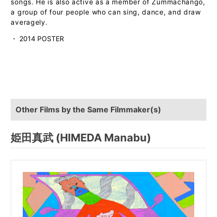
songs. He is also active as a member of Zummachango,
a group of four people who can sing, dance, and draw
averagely.
・ 2014 POSTER
Other Films by the Same Filmmaker(s)
姫田真武 (HIMEDA Manabu)