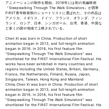
アニメーションの制作を開始。2018年には初の長編映画
『Sleepwalking Through The Walk Simulators』が西寧
FIRST青年映画祭のショートリストに選ばれた。その作品は
アメリカ、イギリス、ドイツ、フランス、オランダ、フィン
ランド、ロシア、日本、シンガポール、台湾、香港、中国な
ど多くの国や地域で上映されている。
Chen Xi was born in China. Production of short
animation began in 2013, and full-length animation
began in 2016. In 2018, his first feature film
"Sleepwalking Through The Walk Simulators" was
shortlisted for the FIRST International Film Festival. His
works have been exhibited in many countries and
regions including the United States, Britain, Germany,
France, the Netherlands, Finland, Russia, Japan,
Singapore, Taiwan, Hong Kong and Mainland
China.Chen Xi was born in China. Production of short
animation began in 2013, and full-length animation
began in 2016. In 2018, his first feature film
"Sleepwalking Through The Walk Simulators" was
shortlisted for the FIRST International Film Festival. His