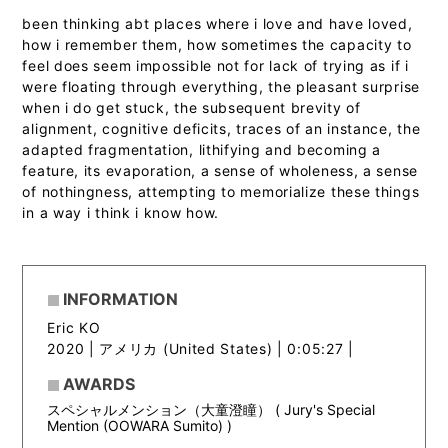
been thinking abt places where i love and have loved,
how i remember them, how sometimes the capacity to
feel does seem impossible not for lack of trying as if i
were floating through everything, the pleasant surprise
when i do get stuck, the subsequent brevity of
alignment, cognitive deficits, traces of an instance, the
adapted fragmentation, lithifying and becoming a
feature, its evaporation, a sense of wholeness, a sense
of nothingness, attempting to memorialize these things
in a way i think i know how.
INFORMATION
Eric KO
2020 |
アメリカ (United States) | 0:05:27 |
AWARDS
スペシャルメンション（大童澄瞳） ( Jury's Special
Mention (OOWARA Sumito) )