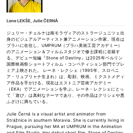
Lene LEKŠE, Julie ČERNÁ
ジュリー・チェルナは南モラヴィアのストラージュニツェ出
身のビジュアルアーティスト兼アニメーション作家。現在は
プラハに在住し、UMPRUM（プラハ美術工芸アカデミー）
のアニメーション＆フィルムスタジオで修士課程に在籍す
る。デビュー短編『Stone of Destiny』は2025年ベルリン
国際映画祭ショートフィルム・コンペティション部門でプレ
ミア上映された。 レーネ・レクシェ（1995年、スロベニ
ア・リュブリャナ生まれ）は、彫刻、映画、ミクストメディ
ア作品を手がける。現在はエストニア芸術アカデミー
（EKA）でアニメーションを学ぶ。レーネ・レクシェにとっ
て「遊び」は真剣なテーマであり、その作品はクリシェや悪
ふざけに満ちている。
Julie Černá is a visual artist and animator from
Strážnice in southern Moravia. She is currently living in
Prague, pursuing her MA at UMPRUM in the Animation
and Film Studio. Her debut short film, Stone of Destiny,