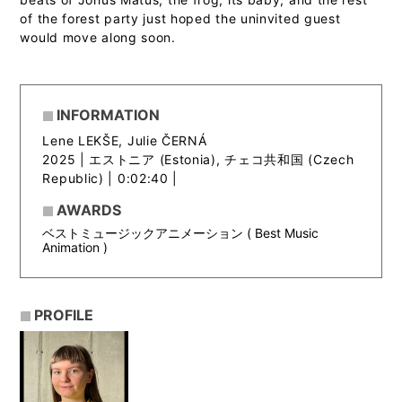
of the forest party just hoped the uninvited guest
would move along soon.
INFORMATION
Lene LEKŠE, Julie ČERNÁ
2025 |
エストニア (Estonia), チェコ共和国 (Czech
Republic) | 0:02:40 |
AWARDS
ベストミュージックアニメーション ( Best Music
Animation )
PROFILE