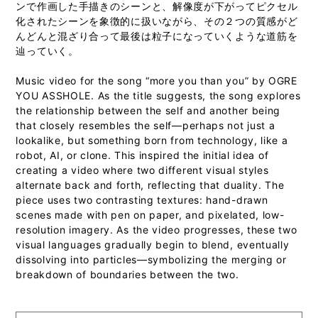
ンで作画した手描きのシーンと、解像度が下がってピクセル
化されたシーンを象徴的に扱いながら、その２つの質感がど
んどんと混ざり合って最後は粒子になっていくような道筋を
辿っていく。
Music video for the song “more you than you” by OGRE
YOU ASSHOLE. As the title suggests, the song explores
the relationship between the self and another being
that closely resembles the self—perhaps not just a
lookalike, but something born from technology, like a
robot, AI, or clone. This inspired the initial idea of
creating a video where two different visual styles
alternate back and forth, reflecting that duality. The
piece uses two contrasting textures: hand-drawn
scenes made with pen on paper, and pixelated, low-
resolution imagery. As the video progresses, these two
visual languages gradually begin to blend, eventually
dissolving into particles—symbolizing the merging or
breakdown of boundaries between the two.