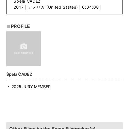
Špela ČADEŽ
2017 |
アメリカ (United States) | 0:04:08 |
PROFILE
Špela ČADEŽ
・ 2025 JURY MEMBER
Other Films by the Same Filmmaker(s)