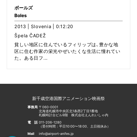
ボールズ
Boles
2013 | Slovenia | 0:12:20
Špela ČADEŽ
貧しい地区に住んでいるフィリップは､豊かな地
区に住む作家の栄光やぜいたくな生活に憧れてい
た。ある日フ...
新千歳空港国際アニメーション映画祭
事務局
〒060-0001
北海道札幌市中央区北1条西2丁目1番地
札幌時計台ビル9階 株式会社えんれいしゃ内
電話
011-206-1280
（受付時間：平日10:00〜18:00、土日祝休み）
Mail
info@airport-anifes.jp