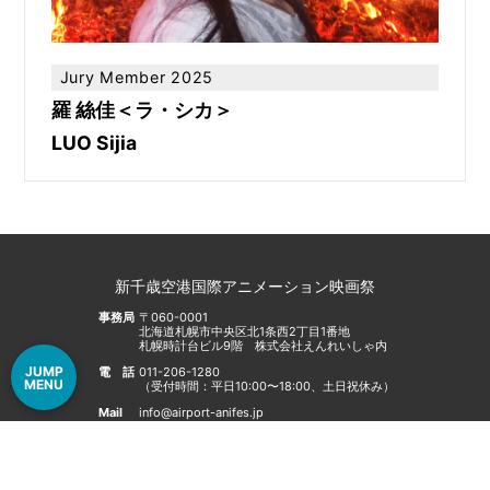
Jury Member 2025
羅 絲佳＜ラ・シカ＞
LUO Sijia
新千歳空港国際アニメーション映画祭
事務局
〒060-0001
北海道札幌市中央区北1条西2丁目1番地
札幌時計台ビル9階 株式会社えんれいしゃ内
JUMP
電話
011-206-1280
MENU
（受付時間：平日10:00〜18:00、土日祝休み）
Mail
info@airport-anifes.jp
© New Chitose Airport International Animation Festival
All Rights Reserved.